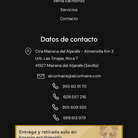
Venta cachorros
Servicios
Contacto
Datos de contacto
Ctra Mairena del Aljarafe - Almensilla Km 3
Urb. Las Tinajas, finca 7
41927 Mairena del Aljarafe (Sevilla)
alconhaire@alconhaire.com
955 60 91 70
609 557 216
955 609 935
689 613 979