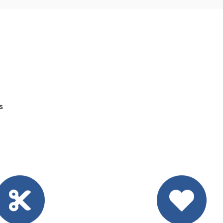
s
eluquería
Servicio Veterinar