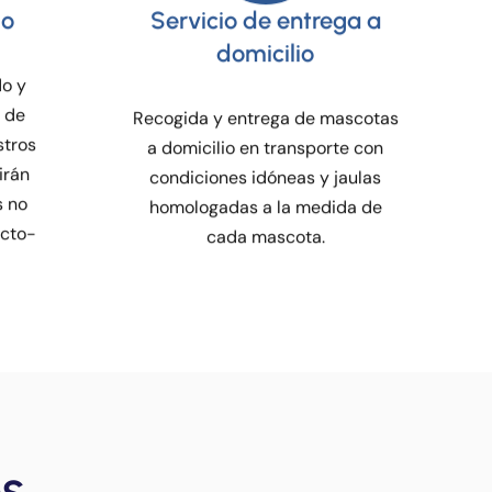
domicilio
do y
l de
Recogida y entrega de mascotas
stros
a domicilio en transporte con
irán
condiciones idóneas y jaulas
s no
homologadas a la medida de
ecto-
cada mascota.
os